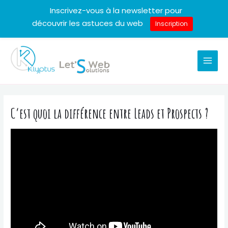
Inscrivez-vous à la newsletter pour
découvrir les astuces du web
Inscription
Aller
au
MAI
contenu
MEN
C’est quoi la différence entre Leads et Prospects ?