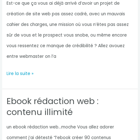
?
Est-ce que ça vous ai déjà arrivé d’avoir un projet de
(transverses
création de site web pas assez cadré, avec un mauvais
ou
cahier des charges, une mission où vous n’êtes pas assez
soft
sûr de vous et le prospect vous snobe, ou même encore
skills)
vous ressentez ce manque de crédibilité ? Allez avouez
entre webmaster on l’a
Documents
Lire la suite »
pour
la
Ebook rédaction web :
création
contenu illimité
de
site
un ebook rédaction web…moche Vous allez adorer
internet
comment j’ai détesté “l’ebook créer 90 contenus