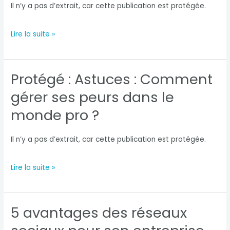
équipe
Il n’y a pas d’extrait, car cette publication est protégée.
?
Protégé :
Lire la suite »
5
étapes
Protégé : Astuces : Comment
pour
gérer ses peurs dans le
manager
monde pro ?
une
équipe
Il n’y a pas d’extrait, car cette publication est protégée.
au
Protégé :
Lire la suite »
mieux
Astuces
:
5 avantages des réseaux
Comment