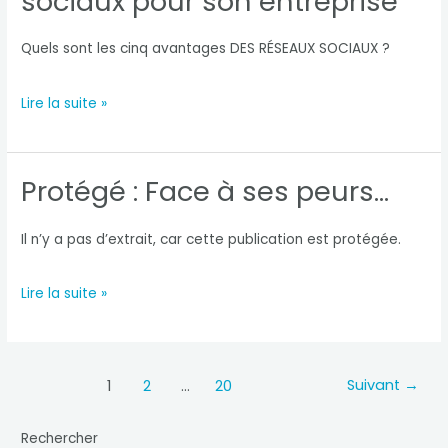
sociaux pour son entreprise
gérer
ses
Quels sont les cinq avantages DES RÉSEAUX SOCIAUX ?
peurs
5
Lire la suite »
dans
avantages
le
des
Protégé : Face à ses peurs…
monde
réseaux
pro
sociaux
Il n’y a pas d’extrait, car cette publication est protégée.
?
pour
Protégé :
Lire la suite »
son
Face
entreprise
à
Suivant
→
Pagination
1
2
…
20
ses
d’article
peurs…
Rechercher