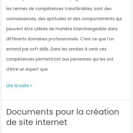
qui
les termes de compétences transférables, sont des
soit
connaissances, des aptitudes et des comportements qui
efficace
peuvent être utilisés de manière interchangeable dans
?
différents domaines professionnels. C’est ce que l’on
entend par soft skills. Dans les années à venir ces
compétences permettront aux personnes qui les ont
d’être un expert que
C’est
Lire la suite »
quoi
les
Documents pour la création
compétences
de site internet
transversales