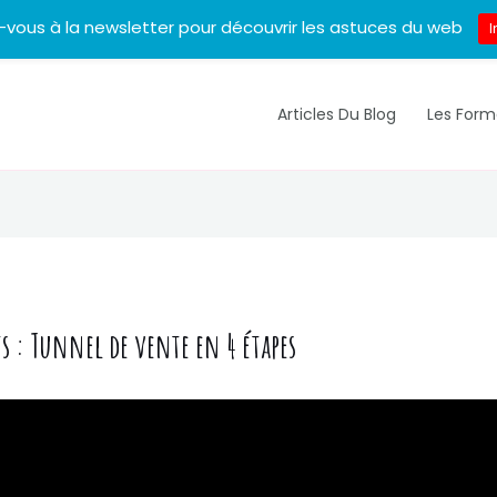
z-vous à la newsletter pour découvrir les astuces du web
I
Articles Du Blog
Les Form
 : Tunnel de vente en 4 étapes