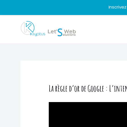
Inscrive
Aller
au
contenu
La règle d’or de Google : L’int