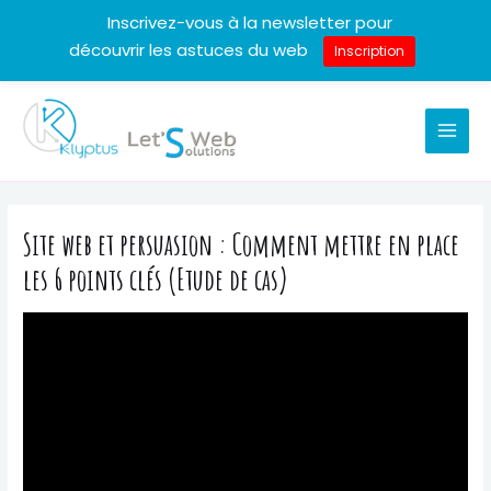
Inscrivez-vous à la newsletter pour
découvrir les astuces du web
Inscription
Aller
au
MAI
contenu
MEN
Site web et persuasion : Comment mettre en place
les 6 points clés (Etude de cas)